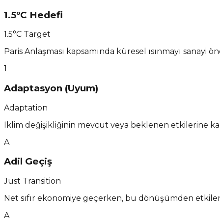
1.5°C Hedefi
1.5°C Target
Paris Anlaşması kapsamında küresel ısınmayı sanayi önce
1
Adaptasyon (Uyum)
Adaptation
İklim değişikliğinin mevcut veya beklenen etkilerine k
A
Adil Geçiş
Just Transition
Net sıfır ekonomiye geçerken, bu dönüşümden etkilenen
A