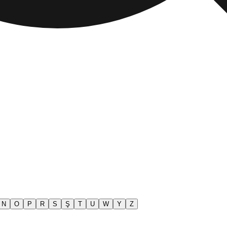
N
O
P
R
S
Ş
T
U
W
Y
Z