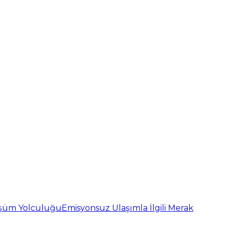
nüşüm Yolculuğu
Emisyonsuz Ulaşımla İlgili Merak