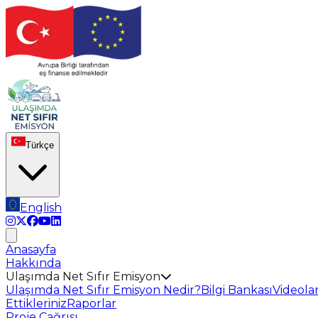
Türkçe
English
Anasayfa
Hakkında
Ulaşımda Net Sıfır Emisyon
Ulaşımda Net Sıfır Emisyon Nedir?
Bilgi Bankası
Videola
Ettikleriniz
Raporlar
Proje Çağrısı