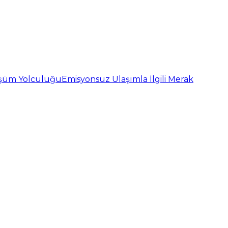
nüşüm Yolculuğu
Emisyonsuz Ulaşımla İlgili Merak