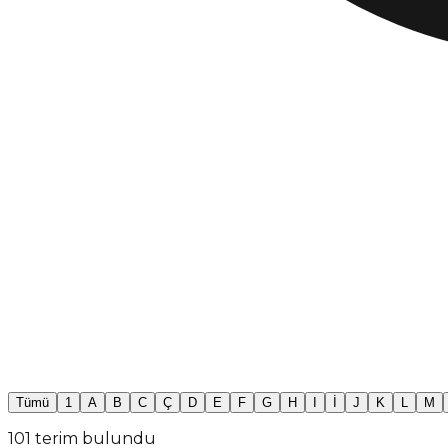
Tümü
1
A
B
C
Ç
D
E
F
G
H
I
İ
J
K
L
M
101 terim bulundu