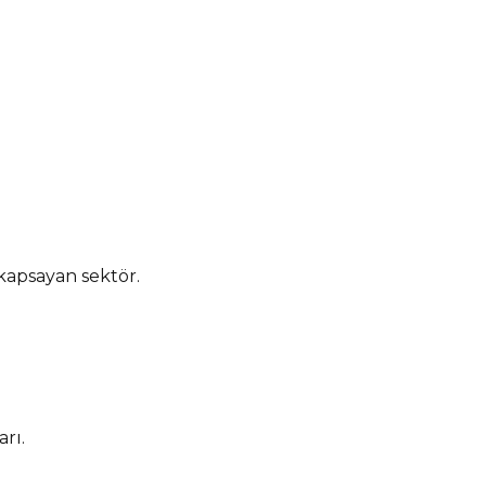
 kapsayan sektör.
rı.